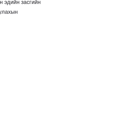
йн эдийн засгийн
уулахын