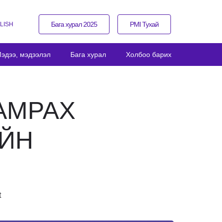
Бага хурал 2025
PMI Тухай
LISH
эдээ, мэдээлэл
Бага хурал
Холбоо барих
АМРАХ
ИЙН
t