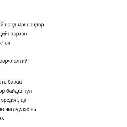
ийн ард маш өндөр
дийг хэрхэн
астын
 өөрчлөлтийг
лт, бараа
өр байдаг тул
 эрсдэл, цаг
н чиглүүлэх нь
о.