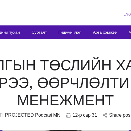
ENG
дний тухай
Сургалт
Гишүүнчлэл
Арга хэмжээ
М
ЛГЫН ТӨСЛИЙН Х
РЭЭ, ӨӨРЧЛӨЛТ
МЕНЕЖМЕНТ
PROJECTED Podcast MN
12-р сар 31
Share pos