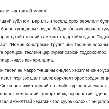
аст –д тавтай морил!
лшгүй зүйл юм. Барилгын төсөлд орох өөрчлөлт бүр
 болон хугацааны эрсдэл байдаг. Энэхүү өөрчлөлтүү
аран тухайн төслийн амжилт тодорхойлогддог. Подк
аарт “Номин Констракшн Групп”-ийн Төслийн албаны
а оролцож, төслийн цар хүрээг хэрхэн тодорхойлох,
алаар жишээ авч ярилцлаа.
 төсөл нь макро түвшины онцлог, хэрэглэгчийн хүсэ
 авалт зэргээс шалтгаалж өөрчлөлт орох эрсдэл өнд
ийг тооцож ижил төрлийн төслийн туршлагыг судалж,
өлөөлөх нөлөөллийг тодорхойлж, өөрчлөлтийг удирда
өсөл амжилттай хэрэгжих гол суурь болохыг онцолло