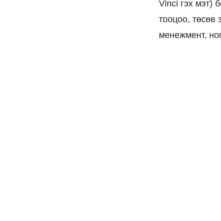
Vinci гэх мэт)
тооцоо, төсөв 
менежмент, но