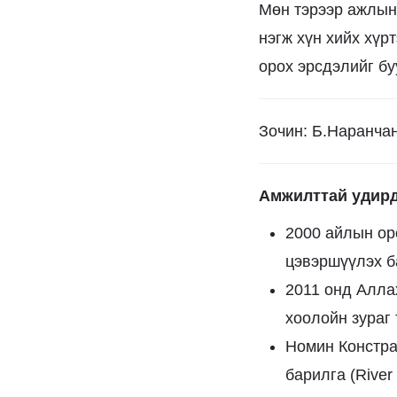
Мөн тэрээр ажлын 
нэгж хүн хийх хүр
орох эрсдэлийг б
Зочин: Б.Наранчанг
Амжилттай удирд
2000 айлын ор
цэвэршүүлэх б
2011 онд Алла
хоолойн зураг 
Номин Констра
барилга (River