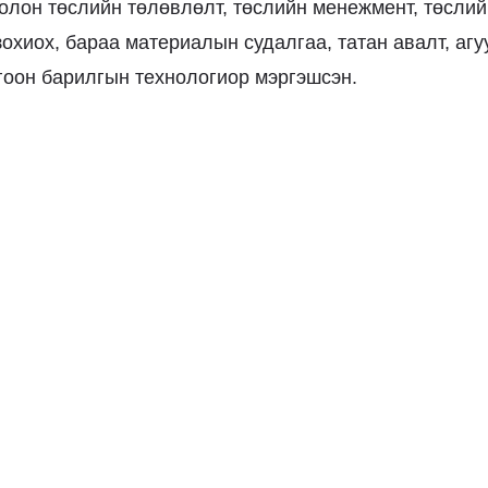
 болон төслийн төлөвлөлт, төслийн менежмент, төсли
зохиох, бараа материалын судалгаа, татан авалт, аг
гоон барилгын технологиор мэргэшсэн.
Term Conditions
Privacy Policy
© 2013-2021 PMI Mongolia Chapter. All right reserved.