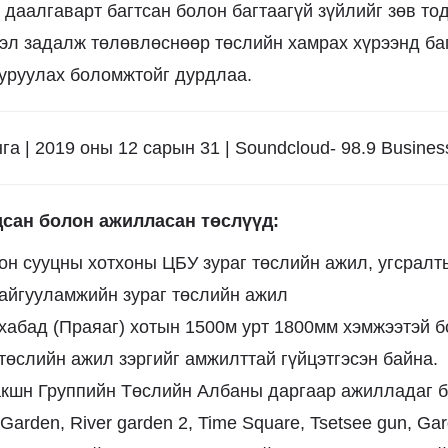
даалгаварт багтсан болон багтаагүй зүйлийг зөв то
тэл задалж төлөвлөснөөр төслийн хамрах хүрээнд ба
ууруулах боломжтойг дурдлаа.
а | 2019 оны 12 сарын 31 | Soundcloud- 98.9 Business
сан болон ажилласан төслүүд:
он сууцны хотхоны ЦБУ зураг төслийн ажил, угсралт
айгууламжийн зураг төслийн ажил
хабад (Праяаг) хотын 1500м урт 1800мм хэмжээтэй б
төслийн ажил зэргийг амжилттай гүйцэтгэсэн байна.
кшн Группийн Төслийн Албаны даргаар ажилладаг б
 Garden, River garden 2, Time Square, Tsetsee gun, Ga