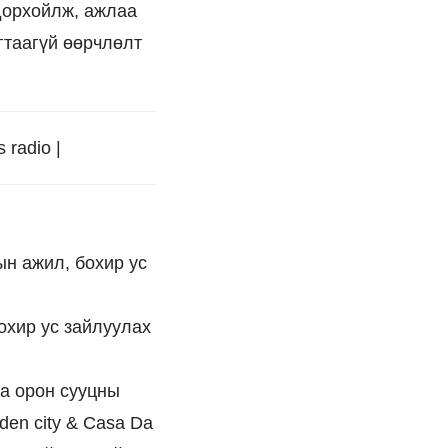
дорхойлж, ажлаа
гтаагүй өөрчлөлт
 radio |
ын ажил, бохир ус
охир ус зайлуулах
а орон сууцны
rden city & Casa Da