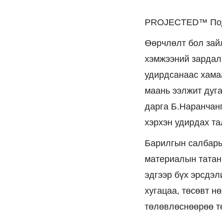
PROJECTED™ Подк
Өөрчлөлт бол зай
хэмжээний зардал
удирдсанаас хама
маань ээлжит дуг
дарга Б.Наранчанг
хэрхэн удирдах т
Барилгын салбарын
материалын татан
эдгээр бүх эрсдэл
хугацаа, төсөвт н
төлөвлөснөөрөө т