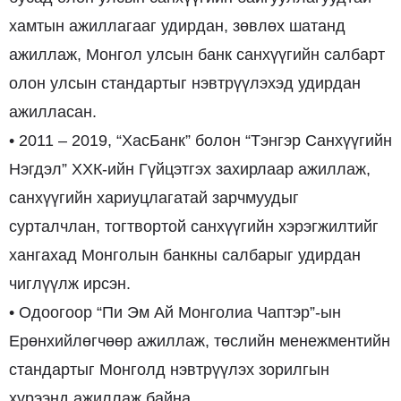
хамтын ажиллагааг удирдан, зөвлөх шатанд
ажиллаж, Монгол улсын банк санхүүгийн салбарт
олон улсын стандартыг нэвтрүүлэхэд удирдан
ажилласан.
• 2011 – 2019, “ХасБанк” болон “Тэнгэр Санхүүгийн
Нэгдэл” ХХК-ийн Гүйцэтгэх захирлаар ажиллаж,
санхүүгийн хариуцлагатай зарчмуудыг
сурталчлан, тогтвортой санхүүгийн хэрэгжилтийг
хангахад Монголын банкны салбарыг удирдан
чиглүүлж ирсэн.
• Одоогоор “Пи Эм Ай Монголиа Чаптэр”-ын
Ерөнхийлөгчөөр ажиллаж, төслийн менежментийн
стандартыг Mонголд нэвтрүүлэх зорилгын
хүрээнд ажиллаж байна.