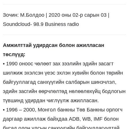
Зочин: М.Болдоо | 2020 оны 02-р сарын 03 |
Soundcloud- 98.9 Business radio
Амжилттай удирдсан болон ажилласан
төслүүд:
• 1990 оноос чөлөөт зах зээлийн эдийн засагт
шилжиж эхэлсэн үеэс эхлэн хувийн болон төрийн
байгууллагад санхүүгийн салбарын шинэчлэл,
эдийн засгийн өөрчлөлтөд нөлөөлөхүйц бодлогын
түвшинд удирдан чиглүүлж ажилласан.
• 1996 – 2000, Монгол банкны Төв Банкны орлогч
даргаар ажиллаж байхдаа ADB, WB, IMF болон
бусад олон улсын санхүүгийн байгууллагуудтай