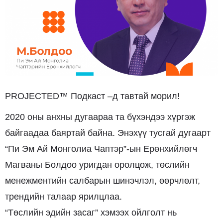
PROJECTED™ Подкаст –д тавтай морил!
2020 оны анхны дугаараа та бүхэндээ хүргэж
байгаадаа баяртай байна. Энэхүү тусгай дугаарт
“Пи Эм Ай Монголиа Чаптэр”-ын Ерөнхийлөгч
Магваны Болдоо уригдан оролцож, төслийн
менежментийн салбарын шинэчлэл, өөрчлөлт,
трендийн талаар ярилцлаа.
“Төслийн эдийн засаг” хэмээх ойлголт нь