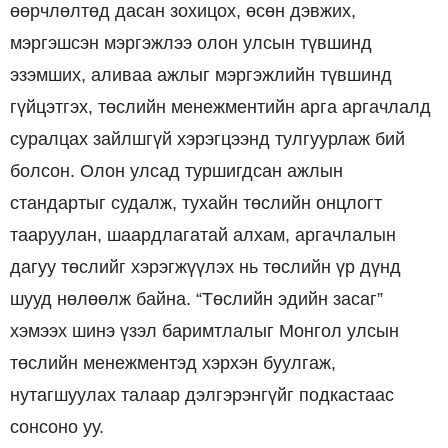
өөрчлөлтөд дасан зохицох, өсөн дэвжих,
мэргэшсэн мэргэжлээ олон улсын түвшинд
эзэмших, аливаа ажлыг мэргэжлийн түвшинд
гүйцэтгэх, төслийн менежментийн арга аргачлалд
суралцах зайлшгүй хэрэгцээнд тулгуурлаж бий
болсон. Олон улсад туршигдсан ажлын
стандартыг судалж, тухайн төслийн онцлогт
тааруулан, шаардлагатай алхам, аргачлалын
дагуу төслийг хэрэгжүүлэх нь төслийн үр дүнд
шууд нөлөөлж байна. “Төслийн эдийн засаг”
хэмээх шинэ үзэл баримтлалыг Монгол улсын
төслийн менежментэд хэрхэн буулгаж,
нутагшуулах талаар дэлгэрэнгүйг подкастаас
сонсоно уу.