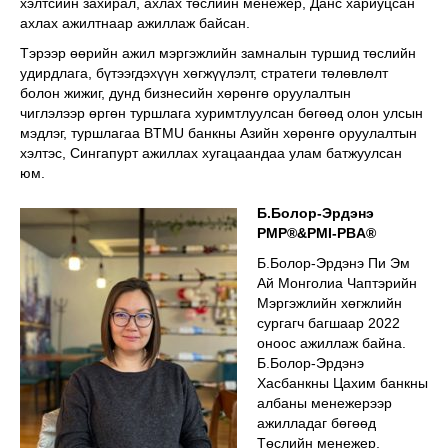
хэлтсийн захирал, ахлах төслийн менежер, Данс хариуцсан
ахлах ажилтнаар ажиллаж байсан.
Тэрээр өөрийн ажил мэргэжлийн замналын туршид төслийн
удирдлага, бүтээгдэхүүн хөгжүүлэлт, стратеги төлөвлөлт
болон жижиг, дунд бизнесийн хөрөнгө оруулалтын
чиглэлээр өргөн туршлага хуримтлуулсан бөгөөд олон улсын
мэдлэг, туршлагаа BTMU банкны Азийн хөрөнгө оруулалтын
хэлтэс, Сингапурт ажиллах хугацаандаа улам батжуулсан
юм.
Б.Болор-Эрдэнэ
PMP®&PMI-PBA®
Б.Болор-Эрдэнэ Пи Эм
Ай Монголиа Чаптэрийн
Мэргэжлийн хөгжлийн
сургагч багшаар 2022
оноос ажиллаж байна.
Б.Болор-Эрдэнэ
Хасбанкны Цахим банкны
албаны менежерээр
ажилладаг бөгөөд
Төслийн менежер,