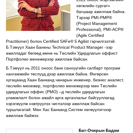
хөгжлийн сургагч
багшаар ажиллаж байна.
Тэрээр PMI-PMP®
(Project Management
Professional), PMI-ACP®
(Agile Certified
Practitioner) болон Certified SAFe® 5 Agilist гэрчилгээтэй.
Б.Тэмүүл Хаан Банкны Technical Product Manager -ээр
ажилладаг бөгөөд өмнө нь Төслийн Удирдлагын оффист
Портфолио менежерээр ажиллаж байсан.
Б.Тэмүүл нь 2011 оноос банк санхүүгийн салбарт програм
хангамжийн төслүүд дээр ажиллаж байна. Өнгөрсөн
хугацаанд Хаан Банканд чанарын инженер, бизнес аналист,
төслийн менежер, портфолио менежерээр мөн Төслийн
удирдлагын оффис (PMO) –д төслийн удирдлагын
уламжлалт болон ажайл арга аргачлалыг байгууллагад
хэрэгжүүлж нэвтрүүлэх чиглэлээр ажиллаж байсан
туршлагатай. Мөн Хас Банканд Систем хөгжүүлэгчээр
ажиллаж байжээ.
Бат-Очирын Бадам