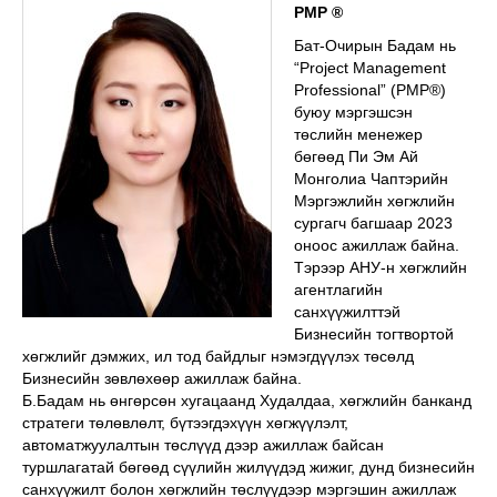
PMP ®
Бат-Очирын Бадам нь
“Project Management
Professional” (PMP®)
буюу мэргэшсэн
төслийн менежер
бөгөөд Пи Эм Ай
Монголиа Чаптэрийн
Мэргэжлийн хөгжлийн
сургагч багшаар 2023
оноос ажиллаж байна.
Тэрээр АНУ-н хөгжлийн
агентлагийн
санхүүжилттэй
Бизнесийн тогтвортой
хөгжлийг дэмжих, ил тод байдлыг нэмэгдүүлэх төсөлд
Бизнесийн зөвлөхөөр ажиллаж байна.
Б.Бадам нь өнгөрсөн хугацаанд Худалдаа, хөгжлийн банканд
стратеги төлөвлөлт, бүтээгдэхүүн хөгжүүлэлт,
автоматжуулалтын төслүүд дээр ажиллаж байсан
туршлагатай бөгөөд сүүлийн жилүүдэд жижиг, дунд бизнесийн
санхүүжилт болон хөгжлийн төслүүдээр мэргэшин ажиллаж