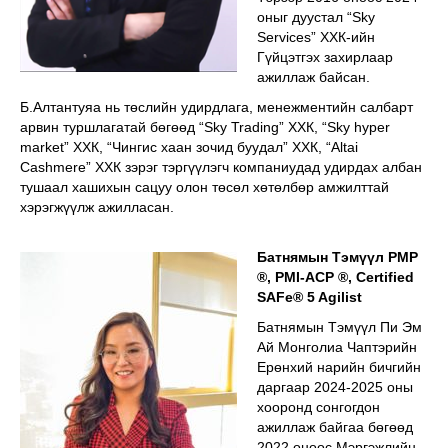
оныг дуустал “Sky
Services” ХХК-ийн
Гүйцэтгэх захирлаар
ажиллаж байсан.
Б.Алтантуяа нь төслийн удирдлага, менежментийн салбарт
арвин туршлагатай бөгөөд “Sky Trading” ХХК, “Sky hyper
market” ХХК, “Чингис хаан зочид буудал” ХХК, “Altai
Cashmere” ХХК зэрэг тэргүүлэгч компаниудад удирдах албан
тушаал хашихын сацуу олон төсөл хөтөлбөр амжилттай
хэрэгжүүлж ажилласан.
Батнямын Тэмүүл PMP
®, PMI-ACP ®, Certified
SAFe® 5 Agilist
Батнямын Тэмүүл Пи Эм
Ай Монголиа Чаптэрийн
Ерөнхий нарийн бичгийн
даргаар 2024-2025 оны
хооронд сонгогдон
ажиллаж байгаа бөгөөд
2022 оноос Мэргэжлийн