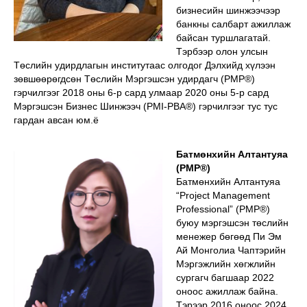
бизнесийн шинжээчээр
банкны салбарт ажиллаж
байсан туршлагатай.
Тэрбээр олон улсын
Төслийн удирдлагын институтаас олгодог Дэлхийд хүлээн
зөвшөөрөгдсөн Төслийн Мэргэшсэн удирдагч (PMP®)
гэрчилгээг 2018 оны 6-р сард улмаар 2020 оны 5-р сард
Мэргэшсэн Бизнес Шинжээч (PMI-PBA®) гэрчилгээг тус тус
гардан авсан юм.ё
Батмөнхийн Алтантуяа
(PMP®)
Батмөнхийн Алтантуяа
“Project Management
Professional” (PMP®)
буюу мэргэшсэн төслийн
менежер бөгөөд Пи Эм
Ай Монголиа Чаптэрийн
Мэргэжлийн хөгжлийн
сургагч багшаар 2022
оноос ажиллаж байна.
Тэрээр 2016 оноос 2024