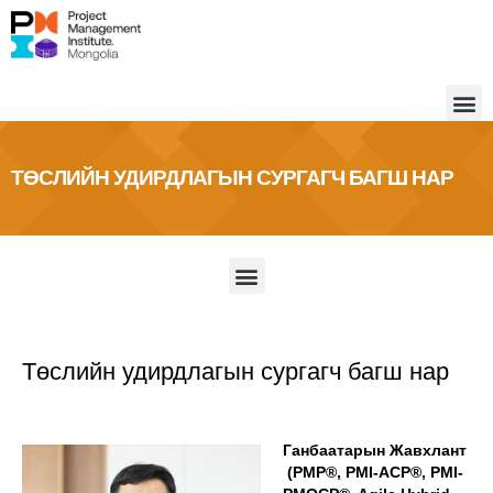
ТӨСЛИЙН УДИРДЛАГЫН СУРГАГЧ БАГШ НАР
Төслийн удирдлагын сургагч багш нар
Ганбаатарын Жавхлант
(PMP®, PMI-ACP®, PMI-