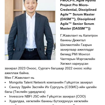
PMOCP®, Agile Hybrid
Project Pro Micro-
Credential, Disciplined
Agile™ Scrum Master
(DASM™), Disciplined
Agile™ Senior Scrum
Master (DASSM™))
Г.Жавхлант нь Капитрон
банкны Дижитал
Шилжилтийн Газрын
захирлаар ажилладаг
бөгөөд PMI Монгол
Чаптерын Мэргэжлийн
Хөгжил хариуцсан
захирал 2023 Оноос, Сургагч багшаар 2022 оноос хойш
ажиллаж байна.
Мөн Г.Жавхлант нь
Mongolia Talent Network компанийн Гүйцэтгэх захирал
Санхүү Эдийн Засгийн Их Сургууль (СЭЗИС)-ийн цагийн
багш (Төслийн удирдлага)
Invescore NBFI JSC-ийн Гүйцэтгэх захирал (COO)
Худалдаа, хөгжлийн банкны бүтээгдэхүүн хөгжлийн