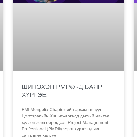
ШИНЭХЭН PMP® -Д БАЯР
ХҮРГЭЕ!
PMI Mongolia Chapter-ийн эрхэм гишүүн
Цогтгэрэлийн Хишигжаргалд дэлхий нийтэд
хүлээн зөвшөөрөгдсөн Project Management
Professional (PMP®) зэрэг хүртсэнд чин
сэтгэлийн халуун