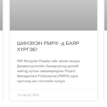
ШИНЭХЭН PMP® -д БАЯР
ХҮРГЭЕ!
PMI Mongolia Chapter-ийн эрхэм гишүүн
Дамдинсүрэнгийн Хажидсүрэнд дэлхий
нийтэд хүлээн зөвшөөрөгдсөн Project
Management Professional (PMP®) зэрэг
хүртсэнд чин сэтгэлийн халуун
7-р сар 24, 2026