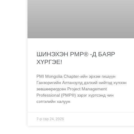
ШИНЭХЭН PMP® -Д БАЯР
ХҮРГЭЕ!
PMI Mongolia Chapter-ийн эрхэм гишүүн
Ганзоригийн Алтанзулд дэлхий нийтэд хүлээн
зөвшөөрөгдсөн Project Management
Professional (PMP®) зэрэг хүртсэнд чин
сэтгэлийн халуун
7-р сар 24, 2026