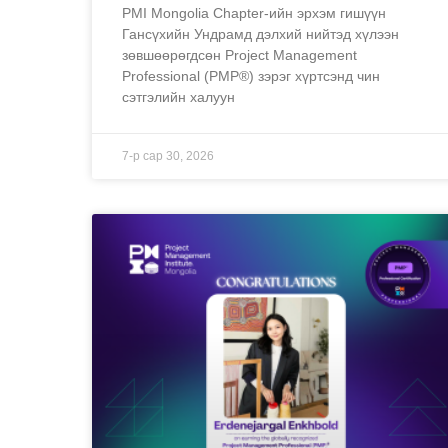
PMI Mongolia Chapter-ийн эрхэм гишүүн
Гансүхийн Ундрамд дэлхий нийтэд хүлээн
зөвшөөрөгдсөн Project Management
Professional (PMP®) зэрэг хүртсэнд чин
сэтгэлийн халуун
7-р сар 30, 2026