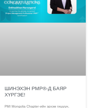
ШИНЭХЭН PMP®-Д БАЯР
ХҮРГЭЕ!
PMI Mongolia Chapter-ийн эрхэм гишүүн,