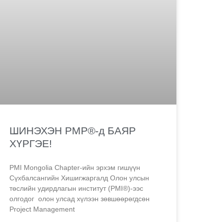
ШИНЭХЭН PMP®-д БАЯР
ХҮРГЭЕ!
PMI Mongolia Chapter-ийн эрхэм гишүүн
Сүхбалсангийн Хишигжаргалд Олон улсын
төслийн удирдлагын институт (PMI®)-ээс
олгодог олон улсад хүлээн зөвшөөрөгдсөн
Project Management