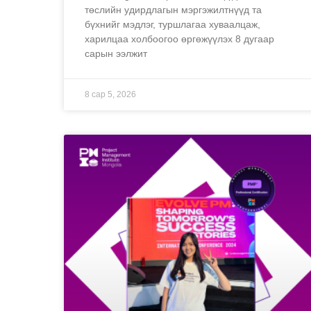
төслийн удирдлагын мэргэжилтнүүд та
бүхнийг мэдлэг, туршлагаа хуваалцаж,
харилцаа холбоогоо өргөжүүлэх 8 дугаар
сарын ээлжит
8 сар 5, 2026