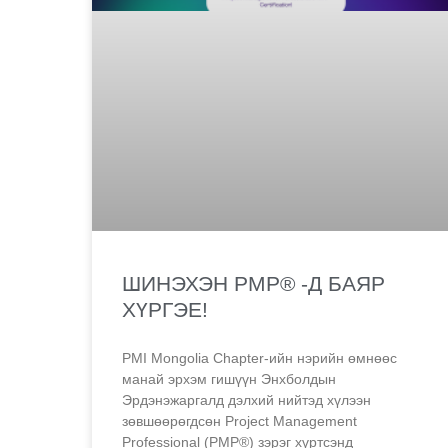
ШИНЭХЭН PMP® -Д БАЯР
ХҮРГЭЕ!
PMI Mongolia Chapter-ийн нэрийн өмнөөс
манай эрхэм гишүүн Энхболдын
Эрдэнэжаргалд дэлхий нийтэд хүлээн
зөвшөөрөгдсөн Project Management
Professional (PMP®) зэрэг хүртсэнд