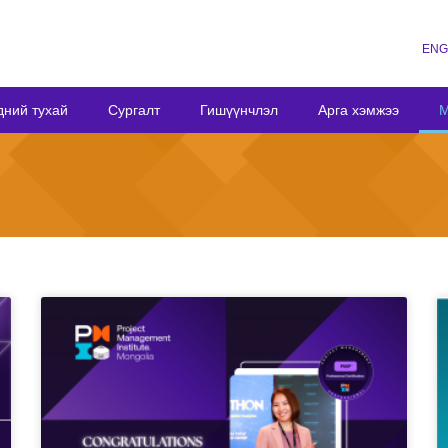
ENG
дний тухай
Сургалт
Гишүүнчлэл
Арга хэмжээ
М