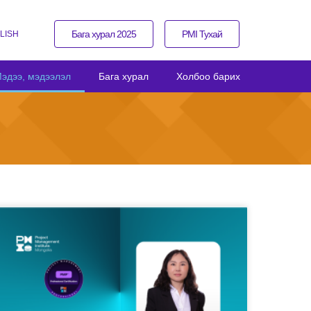
Бага хурал 2025
PMI Тухай
LISH
эдээ, мэдээлэл
Бага хурал
Холбоо барих