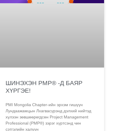
ШИНЭХЭН PMP® -Д БАЯР
ХҮРГЭЕ!
PMI Mongolia Chapter-ийн эрхэм гишүүн
Лундаажамцын Лхагвасүрэнд дэлхий нийтэд
хүлээн зөвшөөрөгдсөн Project Management
Professional (PMP®) зэрэг хүртсэнд чин
сэтгэлийн халуун