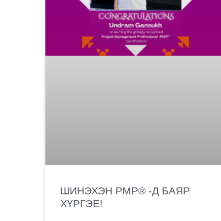
ШИНЭХЭН PMP® -Д БАЯР
ХҮРГЭЕ!