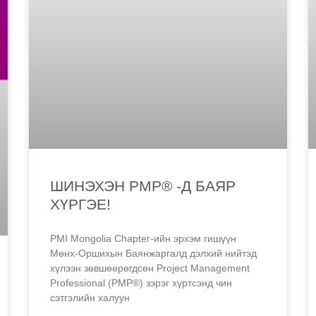
ШИНЭХЭН PMP® -Д БАЯР
ХҮРГЭЕ!
PMI Mongolia Chapter-ийн эрхэм гишүүн
Мөнх-Оршихын Баянжаргалд дэлхий нийтэд
хүлээн зөвшөөрөгдсөн Project Management
Professional (PMP®) зэрэг хүртсэнд чин
сэтгэлийн халуун