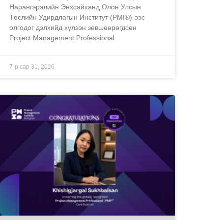
Нарангэрэлийн Энхсайханд Олон Улсын
Төслийн Удирдлагын Институт (PMI®)-ээс
олгодог дэлхийд хүлээн зөвшөөрөгдсөн
Project Management Professional
7-р сар 31, 2026