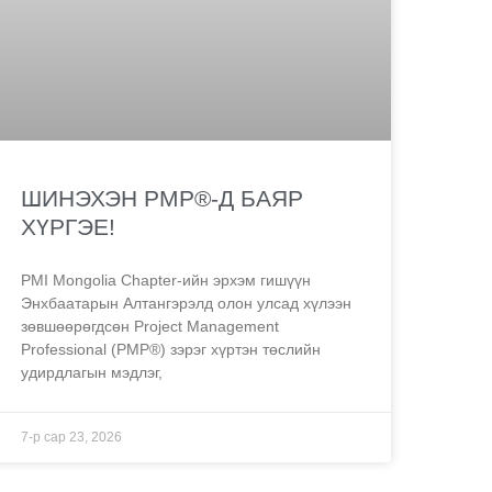
ШИНЭХЭН PMP®-Д БАЯР
ХҮРГЭЕ!
PMI Mongolia Chapter-ийн эрхэм гишүүн
Энхбаатарын Алтангэрэлд олон улсад хүлээн
зөвшөөрөгдсөн Project Management
Professional (PMP®) зэрэг хүртэн төслийн
удирдлагын мэдлэг,
7-р сар 23, 2026