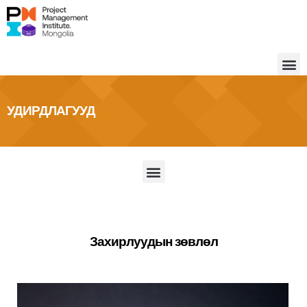
УДИРДЛАГУУД
Захирлуудын зөвлөл