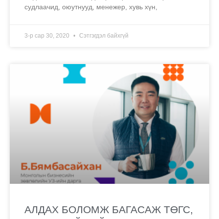
судлаачид, оюутнууд, менежер, хувь хүн,
3-р сар 30, 2020
Сэтгэгдэл байхгүй
АЛДАХ БОЛОМЖ БАГАСАЖ ТӨГС,