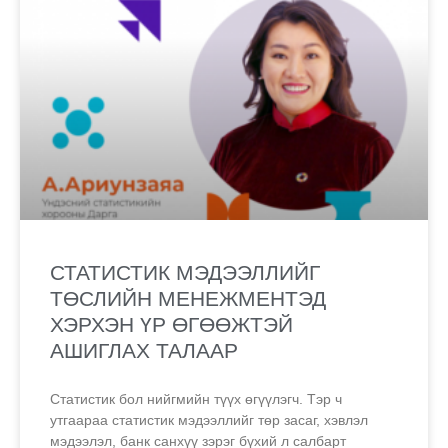
СТАТИСТИК МЭДЭЭЛЛИЙГ
ТӨСЛИЙН МЕНЕЖМЕНТЭД
ХЭРХЭН ҮР ӨГӨӨЖТЭЙ
АШИГЛАХ ТАЛААР
Статистик бол нийгмийн түүх өгүүлэгч. Тэр ч
утгаараа статистик мэдээллийг төр засаг, хэвлэл
мэдээлэл, банк санхүү зэрэг бүхий л салбарт