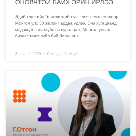
ОНОВЧТОЙ БАЙХ ЭРИН ИРЛЭЭ
Эдийн засгийн “шилжилтийн үе” гэсэн томьёоллоор
Монгол улс 30 жилийг ардаа үдлээ. Энэ хугацаанд
мэдэхгүй чадахгүйгээс суралцаж, Монгол улсад
бизнес гэдэг зүйл бий болж, үнэ
3-р сар 2, 2020
Сэтгэгдэл байхгүй