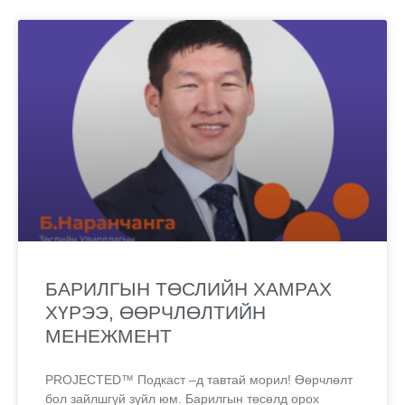
БАРИЛГЫН ТӨСЛИЙН ХАМРАХ
ХҮРЭЭ, ӨӨРЧЛӨЛТИЙН
МЕНЕЖМЕНТ
PROJECTED™ Подкаст –д тавтай морил! Өөрчлөлт
бол зайлшгүй зүйл юм. Барилгын төсөлд орох