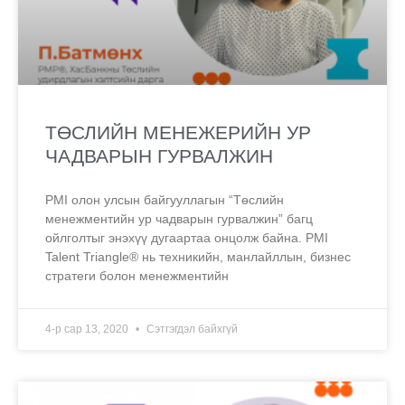
ТӨСЛИЙН МЕНЕЖЕРИЙН УР
ЧАДВАРЫН ГУРВАЛЖИН
PMI олон улсын байгууллагын “Төслийн
менежментийн ур чадварын гурвалжин” багц
ойлголтыг энэхүү дугаартаа онцолж байна. PMI
Talent Triangle® нь техникийн, манлайллын, бизнес
стратеги болон менежментийн
4-р сар 13, 2020
Сэтгэгдэл байхгүй