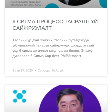
6 СИГМА ПРОЦЕСС ТАСРАЛТГҮЙ
САЙЖРУУЛАЛТ
Төслийн үр дүнг хэмжих, төслийн бүтээгдэхүүн
үйлчилгээний чанарыг сайжруулах шаардлагатай
үед 6 сигма аргачлал танд туслах болно. Энэхүү
дугаараар 6 Сигма Хар бүст, PMP® зэрэгт,
2 сар 17, 2020
Сэтгэгдэл байхгүй