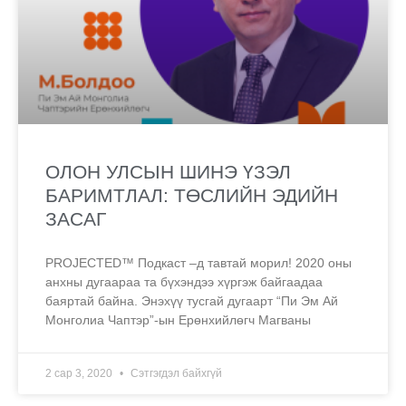
ОЛОН УЛСЫН ШИНЭ ҮЗЭЛ
БАРИМТЛАЛ: ТӨСЛИЙН ЭДИЙН
ЗАСАГ
PROJECTED™ Подкаст –д тавтай морил! 2020 оны
анхны дугаараа та бүхэндээ хүргэж байгаадаа
баяртай байна. Энэхүү тусгай дугаарт “Пи Эм Ай
Монголиа Чаптэр”-ын Ерөнхийлөгч Магваны
2 сар 3, 2020
Сэтгэгдэл байхгүй