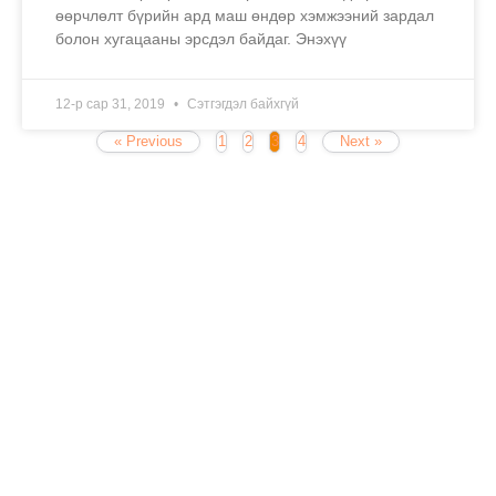
өөрчлөлт бүрийн ард маш өндөр хэмжээний зардал
болон хугацааны эрсдэл байдаг. Энэхүү
12-р сар 31, 2019
Сэтгэгдэл байхгүй
« Previous
1
2
3
4
Next »
Term Conditions
Privacy Policy