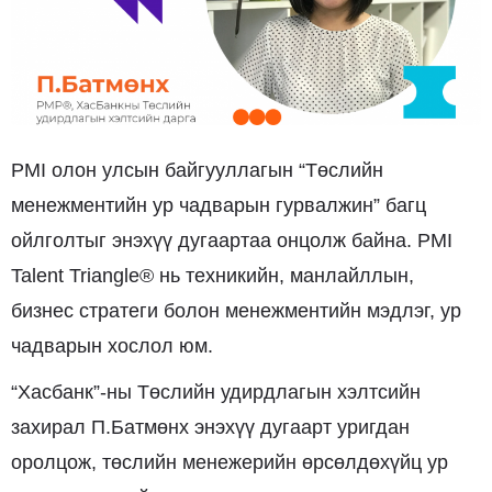
PMI олон улсын байгууллагын “Төслийн
менежментийн ур чадварын гурвалжин” багц
ойлголтыг энэхүү дугаартаа онцолж байна. PMI
Talent Triangle® нь техникийн, манлайллын,
бизнес стратеги болон менежментийн мэдлэг, ур
чадварын хослол юм.
“Хасбанк”-ны Төслийн удирдлагын хэлтсийн
захирал П.Батмөнх энэхүү дугаарт уригдан
оролцож, төслийн менежерийн өрсөлдөхүйц ур