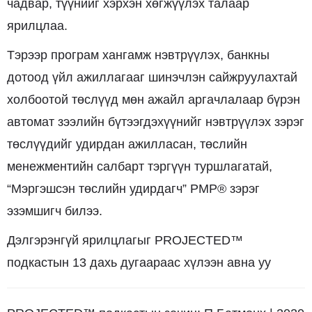
чадвар, түүнийг хэрхэн хөгжүүлэх талаар
ярилцлаа.
Тэрээр програм хангамж нэвтрүүлэх, банкны
дотоод үйл ажиллагааг шинэчлэн сайжруулахтай
холбоотой төслүүд мөн ажайл аргачлалаар бүрэн
автомат зээлийн бүтээгдэхүүнийг нэвтрүүлэх зэрэг
төслүүдийг удирдан ажилласан, төслийн
менежментийн салбарт тэргүүн туршлагатай,
“Мэргэшсэн төслийн удирдагч” PMP® зэрэг
эзэмшигч билээ.
Дэлгэрэнгүй ярилцлагыг PROJECTED™
подкастын 13 дахь дугаараас хүлээн авна уу