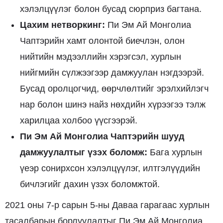
хэлэлцүүлэг болон бусад сюрприз багтана.
Цахим
нетворкинг:
Пи Эм Ай Монголиа
Чаптэрийн хамт олонтой биечлэн, олон
нийтийн мэдээллийн хэрэгсэл, хурлын
нийгмийн сүлжээгээр дамжуулан нэгдээрэй.
Бусад оролцогчид, өөрчлөлтийг эрэлхийлэгч
нар болон шинэ найз нөхдийн хүрээгээ тэлж
харилцаа холбоо үүсгээрэй.
Пи Эм Ай Монголиа Чаптэрийн шууд
дамжуулалтыг үзэх боломж:
Бага хурлын
үеэр сонирхсон хэлэлцүүлэг, илтгэлүүдийн
бичлэгийг дахин үзэх боломжтой.
2021 оны 7-р сарын 5-ны Даваа гарагаас хурлын
тасалбарын борлуулалтыг Пи Эм Ай Монголиа