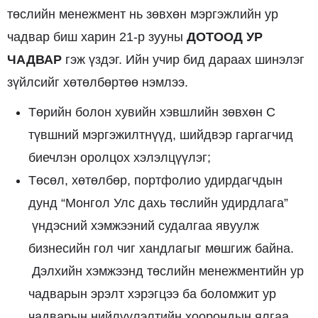
төслийн менежмент нь зөвхөн мэргэжлийн ур
чадвар биш харин 21-р зууны
ДОТООД
УР
ЧАДВАР
гэж үздэг. Ийн учир бид дараах шинэлэг
зүйлсийг хөтөлбөртөө нэмлээ.
Төрийн болон хувийн хэвшлийн зөвхөн C
түвшний мэргэжилтнүүд, шийдвэр гаргагчид
биечлэн оролцох хэлэлцүүлэг;
Төсөл, хөтөлбөр, портфолио удирдагчдын
дунд “Монгол Улс дахь төслийн удирдлага”
үндэсний хэмжээний судалгаа явуулж
бизнесийн гол чиг хандлагыг мөшгиж байна.
Дэлхийн хэмжээнд төслийн менежментийн ур
чадварын эрэлт хэрэгцээ ба боломжит ур
чадварын нийлүүлэлтийн хоорондын ялгаа