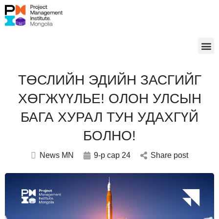
ТӨСЛИЙН ЭДИЙН ЗАСГИЙГ
ХӨГЖҮҮЛЬЕ! ОЛОН УЛСЫН
БАГА ХУРАЛ ТУН УДАХГҮЙ
БОЛНО!
News MN
9-р сар 24
Share post