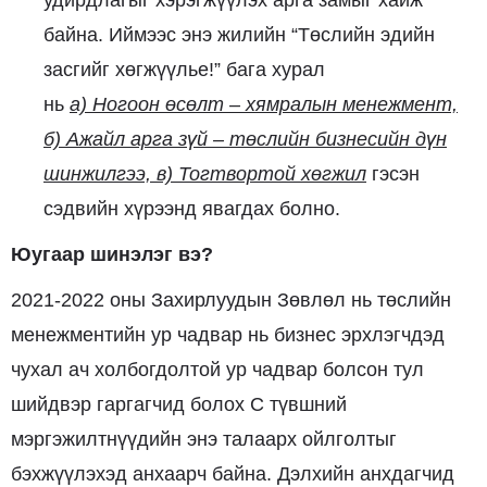
байна. Иймээс энэ жилийн “Төслийн эдийн
засгийг хөгжүүлье!” бага хурал
нь
а)
Ногоон
өсөлт – хямралын менежмент,
б)
Ажайл арга зүй – төслийн бизнесийн дүн
шинжилгээ, в)
Тогтвортой хөгжил
гэсэн
сэдвийн хүрээнд явагдах болно.
Юугаар шинэлэг вэ?
2021-2022 оны Захирлуудын Зөвлөл нь төслийн
менежментийн ур чадвар нь бизнес эрхлэгчдэд
чухал ач холбогдолтой ур чадвар болсон тул
шийдвэр гаргагчид болох С түвшний
мэргэжилтнүүдийн энэ талаарх ойлголтыг
бэхжүүлэхэд анхаарч байна. Дэлхийн анхдагчид