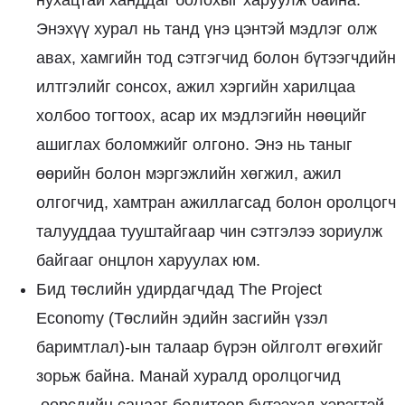
Энэхүү хурал нь танд үнэ цэнтэй мэдлэг олж
авах, хамгийн тод сэтгэгчид болон бүтээгчдийн
илтгэлийг сонсох, ажил хэргийн харилцаа
холбоо тогтоох, асар их мэдлэгийн нөөцийг
ашиглах боломжийг олгоно. Энэ нь таныг
өөрийн болон мэргэжлийн хөгжил, ажил
олгогчид, хамтран ажиллагсад болон оролцогч
талууддаа тууштайгаар чин сэтгэлээ зориулж
байгааг онцлон харуулах юм.
Бид төслийн удирдагчдад
The Project
Economy
(Төслийн эдийн засгийн үзэл
баримтлал)-ын талаар бүрэн ойлголт өгөхийг
зорьж байна. Манай хуралд оролцогчид
өөрсдийн санааг бодитоор бүтээхэд хэрэгтэй