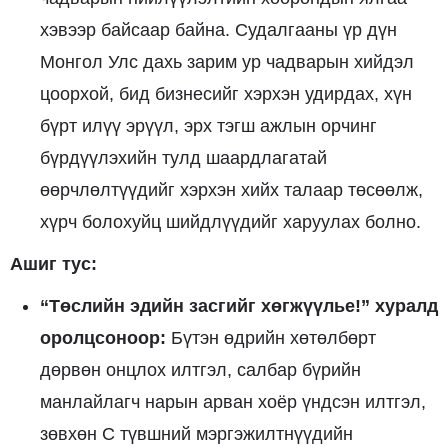
хэвээр байсаар байна. Судалгааны үр дүн
Монгол Улс дахь зарим ур чадварын хийдэл
цоорхой, бид бизнесийг хэрхэн удирдах, хүн
бүрт илүү эрүүл, эрх тэгш ажлын орчинг
бүрдүүлэхийн тулд шаардлагатай
өөрчлөлтүүдийг хэрхэн хийх талаар төсөөлж,
хүрч болохуйц шийдлүүдийг харуулах болно.
Ашиг тус:
“Төслийн эдийн засгийг х
өгжүүлье!”
хуралд
орол
цсоноор:
Бүтэн өдрийн хөтөлбөрт
дөрвөн онцлох илтгэл, салбар бүрийн
манлайлагч нарын арван хоёр үндсэн илтгэл,
зөвхөн С түвшний мэргэжилтнүүдийн