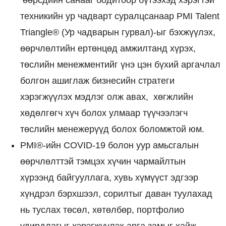
техникийн ур чадварт суралцсанаар
PMI Talent
Triangle®
(Ур чадварын гурвал)-ыг бэхжүүлэх,
өөрчлөлтийн ертөнцөд амжилтанд хүрэх,
төслийн менежментийг үнэ цэн бүхий аргачлал
болгон ашиглаж бизнесийн стратеги
хэрэгжүүлэх мэдлэг олж авах, хөгжлийн
хөдөлгөгч хүч болох улмаар түүчээлэгч
төслийн менежерүүд болох боломжтой юм.
PMI®-ийн COVID-19 болон уур амьсгалын
өөрчлөлттэй тэмцэх хүчин чармайлтын
хүрээнд байгууллага, хувь хүмүүст эдгээр
хүндрэл бэрхшээл, сорилтыг даван туулахад
нь туслах төсөл, хөтөлбөр, портфолио
удирдлагыг хэрэгжүүлэх арга замыг хайж