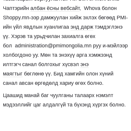
Чаптэрийн
албан ёсны вебсайт
, Whova болон
Shoppy.mn-ээр дамжуулан хийж эхлэх бөгөөд PMI-
ийн үйл явдлын хуанлигаа
энд дарж
тэмдэглэнэ
үү. Хэрэв та урьдчилан захиалга өгөх
бол administration@pmimongolia.mn руу и-мэйлээр
холбогдоно уу. Мөн та энэхүү арга хэмжээнд
илтгэгч санал болгохыг хүсвэл
энэ
маягтыг
бөглөнө үү. Бид хамгийн олон хүний
санал авсан өргөдөлд хариу өгөх болно.
Цаашид манай баг чуулганы талаарх нэмэлт
мэдээллийг цаг алдалгүй та бүхэнд хүргэх болно.