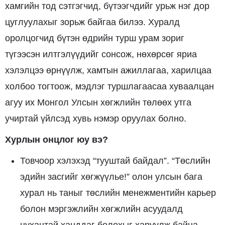
хамгийн тод сэтгэгчид, бүтээгчдийг урьж нэг дор
цуглуулахыг зорьж байгаа билээ. Хуралд
оролцогчид бүтэн өдрийн турш урам зориг
түгээсэн илтгэлүүдийг сонсож, нөхөрсөг яриа
хэлэлцээ өрнүүлж, хамтын ажиллагаа, харилцаа
холбоо тогтоож, мэдлэг туршлагаасаа хуваалцан
агуу их Монгол Улсын хөгжлийн төлөөх утга
учиртай үйлсэд хувь нэмэр оруулах болно.
Хурлын онцлог юу
вэ?
Товчоор хэлэхэд “тууштай байдал”. “Төслийн
эдийн засгийг хөгжүүлье!” олон улсын бага
хурал нь таныг төслийн менежментийн карьер
болон мэргэжлийн хөгжлийн асуудалд
нухацтай ханддаг болохыг харуулж байна.