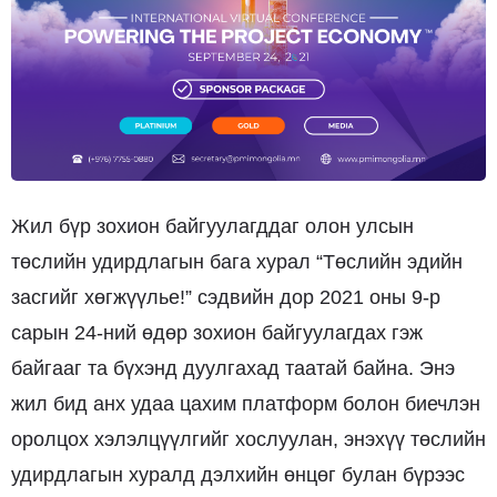
Жил бүр зохион байгуулагддаг олон улсын
төслийн удирдлагын бага хурал “Төслийн эдийн
засгийг хөгжүүлье!” сэдвийн дор 2021 оны 9-р
сарын 24-ний өдөр зохион байгуулагдах гэж
байгааг та бүхэнд дуулгахад таатай байна. Энэ
жил бид анх удаа цахим платформ болон биечлэн
оролцох хэлэлцүүлгийг хослуулан, энэхүү төслийн
удирдлагын хуралд дэлхийн өнцөг булан бүрээс