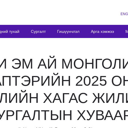
ENG
дний тухай
Сургалт
Гишүүнчлэл
Арга хэмжээ
М
И ЭМ АЙ МОНГОЛ
АПТЭРИЙН 2025 О
ЛИЙН ХАГАС ЖИ
УРГАЛТЫН ХУВАА