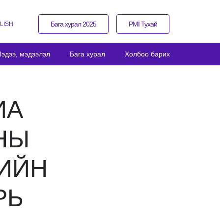
Бага хурал 2025
PMI Тухай
LISH
эдээ, мэдээлэл
Бага хурал
Холбоо барих
ИА
НЫ
ЛИЙН
РЬ