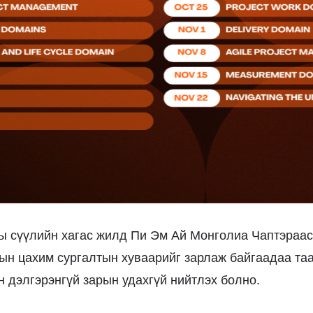
ны сүүлийн хагас жилд Пи Эм Ай Монголиа Чаптэраас
ын цахим сургалтын хуваарийг зарлаж байгаадаа таа
н дэлгэрэнгүй зарын удахгүй нийтлэх болно.