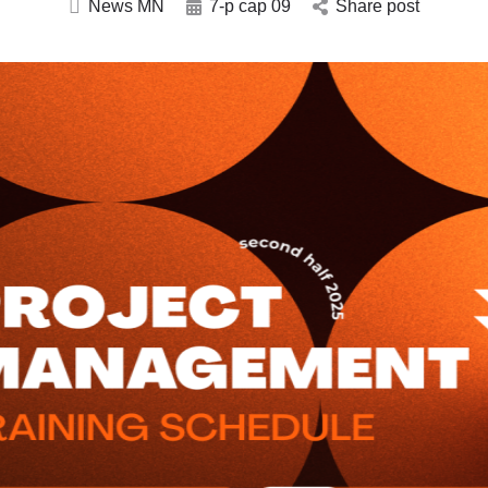
News MN
7-р сар 09
Share post