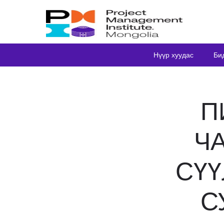
Нүүр хуудас
Би
П
Ч
СҮҮ
С