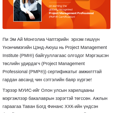
Пи Эм Ай Монголиа Чаптэрийн эрхэм гишүүн
Үнэнчимэгийн Цэнд-Аюуш нь Project Management
Institute (PMI®) байгууллагаас олгодог Мэргэшсэн
төслийн удирдагч (Project Management
Professional (PMP®)) сертификатыг амжилттай
гардан авсанд чин сэтгэлийн баяр хүргэе!
Тэрээр МУИС-ийг Олон улсын харилцааны
мэргэжлээр бакалаврын зэрэгтэй төгссөн. Ажлын
гараагаа Таван Богд Финанс ХХК-ийн үндсэн