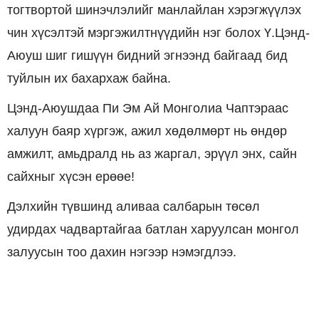
тогтвортой шинэчлэлийг манлайлан хэрэгжүүлэх
чин хүсэлтэй мэргэжилтнүүдийн нэг болох Ү.Цэнд-
Аюуш шиг гишүүн бидний эгнээнд байгаад бид
туйлын их бахархаж байна.
Цэнд-Аюушдаа Пи Эм Ай Монголиа Чаптэраас
халуун баяр хүргэж, ажил хөдөлмөрт нь өндөр
амжилт, амьдралд нь аз жаргал, эрүүл энх, сайн
сайхныг хүсэн ерөөе!
Дэлхийн түвшинд аливаа салбарын төсөл
удирдах чадвартайгаа батлан харуулсан монгол
залуусын тоо дахин нэгээр нэмэгдлээ.