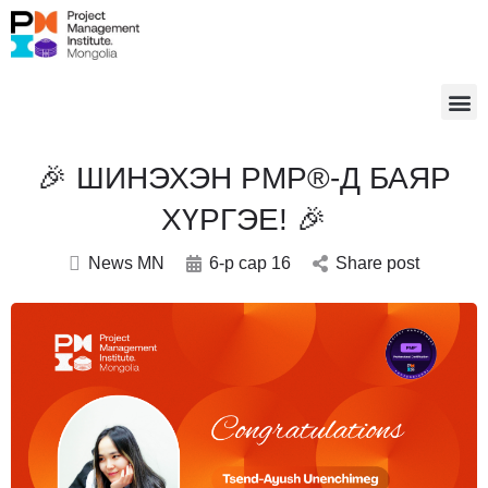
🎉 ШИНЭХЭН PMP®-Д БАЯР
ХҮРГЭЕ! 🎉
News MN
6-р сар 16
Share post