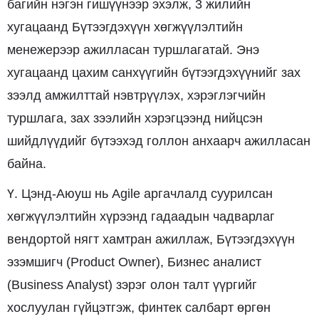
багийн нэгэн гишүүнээр эхэлж, 3 жилийн
хугацаанд Бүтээгдэхүүн хөгжүүлэлтийн
менежерээр ажилласан туршлагатай. Энэ
хугацаанд цахим санхүүгийн бүтээгдэхүүнийг зах
зээлд амжилттай нэвтрүүлэх, хэрэглэгчийн
туршлага, зах зээлийн хэрэгцээнд нийцсэн
шийдлүүдийг бүтээхэд голлон анхаарч ажилласан
байна.
Ү. Цэнд-Аюуш нь Agile аргачлалд суурилсан
хөгжүүлэлтийн хүрээнд гадаадын чадварлаг
вендортой нягт хамтран ажиллаж, Бүтээгдэхүүн
эзэмшигч (Product Owner), Бизнес аналист
(Business Analyst) зэрэг олон талт үүргийг
хослуулан гүйцэтгэж, финтек салбарт өргөн