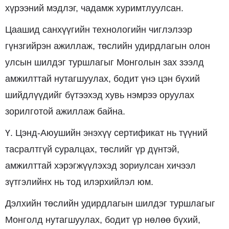
хүрээний мэдлэг, чадамж хуримтлуулсан.
Цаашид санхүүгийн технологийн чиглэлээр
гүнзгийрэн ажиллаж, төслийн удирдлагын олон
улсын шилдэг туршлагыг Монголын зах зээлд
амжилттай нутагшуулах, бодит үнэ цэн бүхий
шийдлүүдийг бүтээхэд хувь нэмрээ оруулах
зорилготой ажиллаж байна.
Ү. Цэнд-Аюушийн энэхүү сертификат нь түүний
тасралтгүй суралцах, төслийг үр дүнтэй,
амжилттай хэрэгжүүлэхэд зориулсан хичээл
зүтгэлийнх нь тод илэрхийлэл юм.
Дэлхийн төслийн удирдлагын шилдэг туршлагыг
Монголд нутагшуулах, бодит үр нөлөө бүхий,