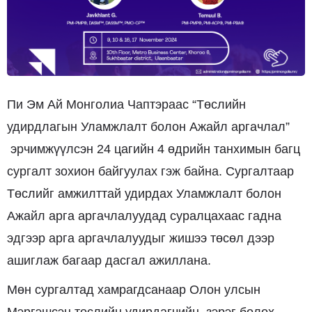
Пи Эм Ай Монголиа Чаптэраас “Төслийн
удирдлагын Уламжлалт болон Aжайл аргачлал”
эрчимжүүлсэн 24 цагийн 4 өдрийн танхимын багц
сургалт зохион байгуулах гэж байна. Сургалтаар
Төслийг амжилттай удирдах Уламжлалт болон
Ажайл арга аргачлалуудад суралцахаас гадна
эдгээр арга аргачлалуудыг жишээ төсөл дээр
ашиглаж багаар дасгал ажиллана.
Мөн сургалтад хамрагдсанаар Олон улсын
Мэргэшсэн төслийн удирдагчийн зэрэг болох