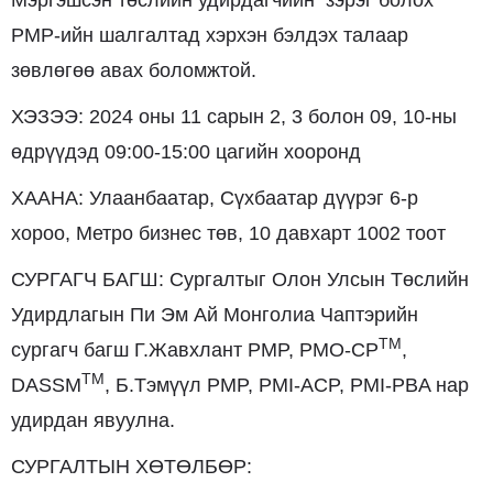
PMP-ийн шалгалтад хэрхэн бэлдэх талаар
зөвлөгөө авах боломжтой.
ХЭЗЭЭ: 2024 оны 11 сарын 2, 3 болон 09, 10-ны
өдрүүдэд 09:00-15:00 цагийн хооронд
ХААНА: Улаанбаатар, Сүхбаатар дүүрэг 6-р
хороо, Метро бизнес төв, 10 давхарт 1002 тоот
СУРГАГЧ БАГШ: Сургалтыг Олон Улсын Төслийн
Удирдлагын Пи Эм Ай Монголиа Чаптэрийн
TM
сургагч багш Г.Жавхлант PMP, PMO-CP
,
TM
DASSM
, Б.Тэмүүл PMP, PMI-ACP, PMI-PBA нар
удирдан явуулна.
СУРГАЛТЫН ХӨТӨЛБӨР: