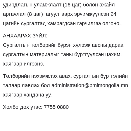
удирдлагын уламжлалт (16 цаг) болон ажайл
аргачлал (8 цаг) агуулгаарх эрчимжүүлсэн 24
цагийн сургалтад хамрагдсан гэрчилгээ олгоно.
АНХААРАХ ЗҮЙЛ:
Сургалтын төлбөрийг бүрэн хүлээж авсны дараа
сургалтын материалыг таны бүртгүүлсэн цахим
хаягаар илгээнэ.
Төлбөрийн нэхэмжлэх авах, сургалтын бүртгэлийн
талаар лавлах бол administration@pmimongolia.mn
хаягаар хандана уу.
Холбогдох утас: 7755 0880