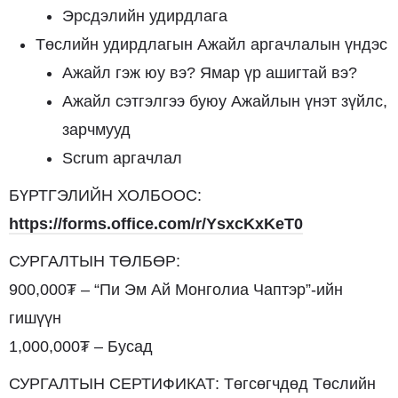
Эрсдэлийн удирдлага
Төслийн удирдлагын Ажайл аргачлалын үндэс
Ажайл гэж юу вэ? Ямар үр ашигтай вэ?
Ажайл сэтгэлгээ буюу Ажайлын үнэт зүйлс,
зарчмууд
Scrum аргачлал
БҮРТГЭЛИЙН ХОЛБООС:
https://forms.office.com/r/YsxcKxKeT0
СУРГАЛТЫН ТӨЛБӨР:
900,000₮ – “Пи Эм Ай Монголиа Чаптэр”-ийн
гишүүн
1,000,000₮ – Бусад
СУРГАЛТЫН СЕРТИФИКАТ: Төгсөгчдөд Төслийн