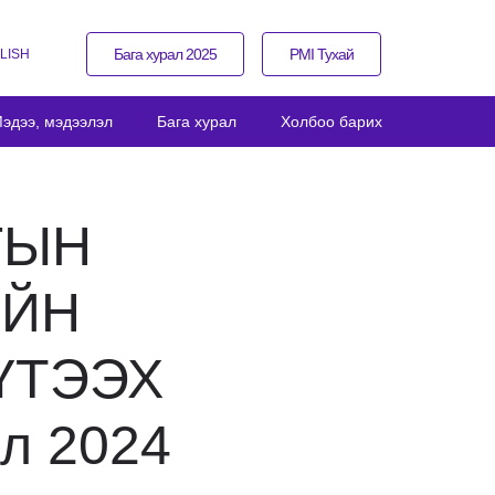
Бага хурал 2025
PMI Тухай
LISH
эдээ, мэдээлэл
Бага хурал
Холбоо барих
ГЫН
ИЙН
ҮТЭЭХ
ал 2024