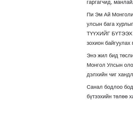
гаргагчид, манлай
Пи Эм Ай Монголиа
улсын бага хур
ТҮҮХИЙГ БҮТЭЭХ НЬ
зохион байгуулах 
Энэ жил бид төсл
Монгол Улсын оло
дэлхийн чиг хандл
Санал бодлоо боди
бүтээхийн төлөө х