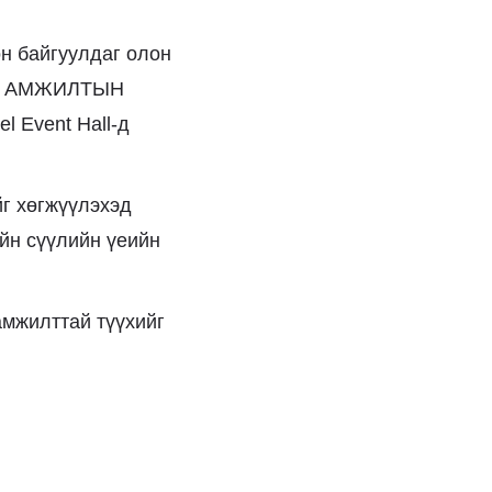
он байгуулдаг олон
ЙН АМЖИЛТЫН
 Event Hall-д
г хөгжүүлэхэд
йн сүүлийн үеийн
амжилттай түүхийг