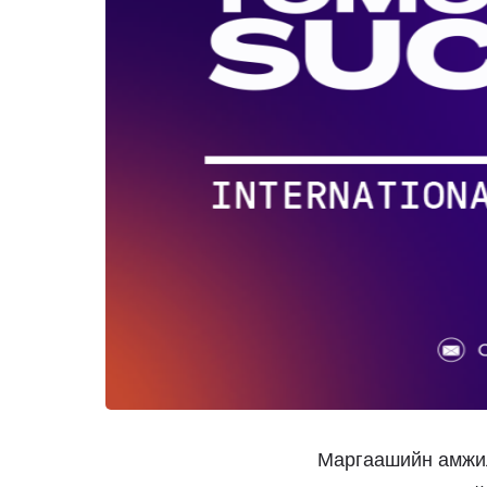
Маргаашийн амжил