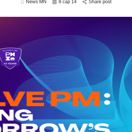
News MN
8 сар 14
Share post