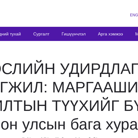
ENG
дний тухай
Сургалт
Гишүүнчлэл
Арга хэмжээ
М
ӨСЛИЙН УДИРДЛА
ГЖИЛ: МАРГААШ
ЛТЫН ТҮҮХИЙГ Б
он улсын бага хур