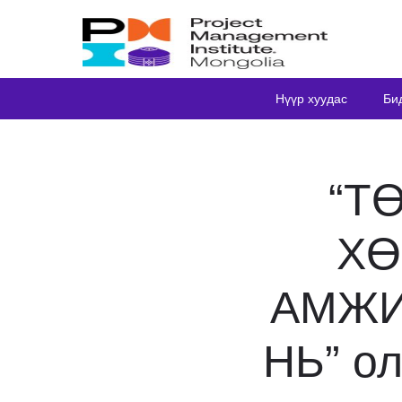
Нүүр хуудас
Би
“Т
ХӨ
АМЖИ
НЬ” ол