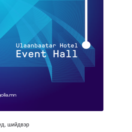
үд, шийдвэр