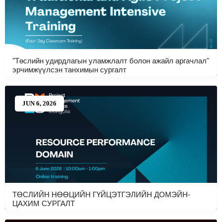
"Төслийн удирдлагын уламжлалт болон ажайл аргачлал"
эрчимжүүлсэн танхимын сургалт
JUN 6, 2026
ТӨСЛИЙН НӨӨЦИЙН ГҮЙЦЭТГЭЛИЙН ДОМЭЙН-
ЦАХИМ СУРГАЛТ