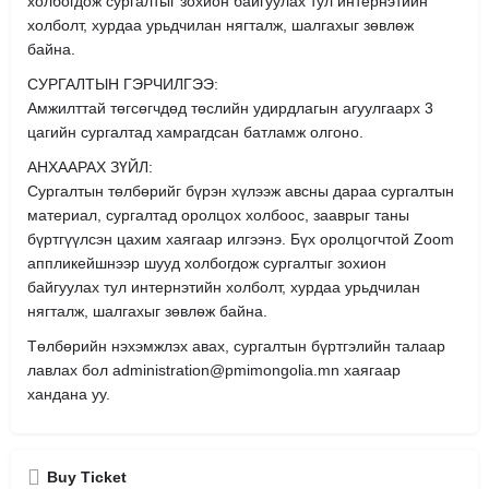
холбогдож сургалтыг зохион байгуулах тул интернэтийн
холболт, хурдаа урьдчилан нягталж, шалгахыг зөвлөж
байна.
СУРГАЛТЫН ГЭРЧИЛГЭЭ:
Амжилттай төгсөгчдөд төслийн удирдлагын агуулгаарх 3
цагийн сургалтад хамрагдсан батламж олгоно.
АНХААРАХ ЗҮЙЛ:
Сургалтын төлбөрийг бүрэн хүлээж авсны дараа сургалтын
материал, сургалтад оролцох холбоос, зааврыг таны
бүртгүүлсэн цахим хаягаар илгээнэ. Бүх оролцогчтой Zoom
аппликейшнээр шууд холбогдож сургалтыг зохион
байгуулах тул интернэтийн холболт, хурдаа урьдчилан
нягталж, шалгахыг зөвлөж байна.
Төлбөрийн нэхэмжлэх авах, сургалтын бүртгэлийн талаар
лавлах бол administration@pmimongolia.mn хаягаар
хандана уу.
Buy Ticket