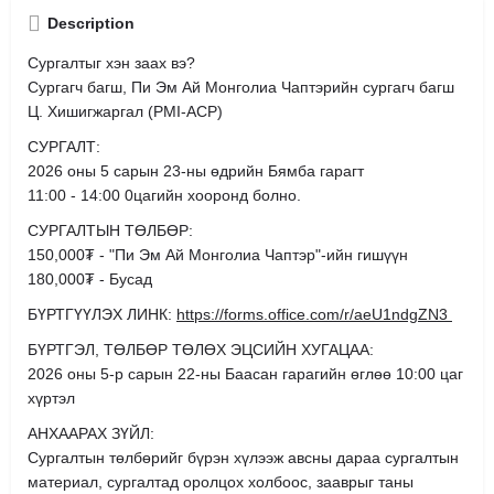
Description
Сургалтыг хэн заах вэ?
Сургагч багш, Пи Эм Ай Монголиа Чаптэрийн сургагч багш
Ц. Хишигжаргал (PMI-ACP)
СУРГАЛТ:
2026 оны 5 сарын 23-ны өдрийн Бямба гарагт
11:00 - 14:00 0цагийн хооронд болно.
СУРГАЛТЫН ТӨЛБӨР:
150,000₮ - "Пи Эм Ай Монголиа Чаптэр"-ийн гишүүн
180,000₮ - Бусад
БҮРТГҮҮЛЭХ ЛИНК:
https://forms.office.com/r/aeU1ndgZN3
БҮРТГЭЛ, ТӨЛБӨР ТӨЛӨХ ЭЦСИЙН ХУГАЦАА:
2026 оны 5-р сарын 22-ны Баасан гарагийн өглөө 10:00 цаг
хүртэл
АНХААРАХ ЗҮЙЛ:
Сургалтын төлбөрийг бүрэн хүлээж авсны дараа сургалтын
материал, сургалтад оролцох холбоос, зааврыг таны