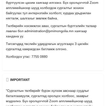
бүртгүүлсэн цахим хаягаар илгээнэ. Бүх оролцогчтой Zoom
аппликейшнээр шууд холбогдож сургалтыг зохион
байгуулах тул интернэтийн холболт, хурдаа урьдчилан
нягталж, шалгахыг зөвлөж байна.
Төлбөрийн нэхэмжлэх авах, сургалтын бүртгэлийн талаар
лавлах бол administration@pmimongolia.mn хаягаар
хандана уу.
Төгсөгчдөд төслийн удирдлагын агуулгаарх 3 цагийн
сургалтад хамрагдсан батламж олгоно.
Холбогдох утас: 7755 0880
IMPORTANT
"Сургалтын төлбөрийг бүрэн хүлээж авснаар суудлыг
баталгаажуулж, сургалтад оролцох холбоос, зааврыг
мэдээлнэ. Бүх оролцогчтой Zoom аппликейшнээр шууд