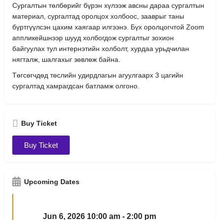
Сургалтын төлбөрийг бүрэн хүлээж авсны дараа сургалтын
материал, сургалтад оролцох холбоос, зааврыг таны
бүртгүүлсэн цахим хаягаар илгээнэ. Бүх оролцогчтой Zoom
аппликейшнээр шууд холбогдож сургалтыг зохион
байгуулах тул интернэтийн холболт, хурдаа урьдчилан
нягталж, шалгахыг зөвлөж байна.
Төгсөгчдөд төслийн удирдлагын агуулгаарх 3 цагийн
сургалтад хамрагдсан батламж олгоно.
Buy Ticket
Buy Ticket
Upcoming Dates
Jun 6, 2026 10:00 am - 2:00 pm