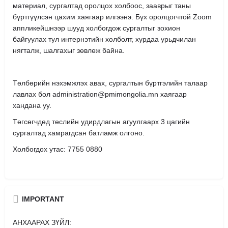
материал, сургалтад оролцох холбоос, зааврыг таны
бүртгүүлсэн цахим хаягаар илгээнэ. Бүх оролцогчтой Zoom
аппликейшнээр шууд холбогдож сургалтыг зохион
байгуулах тул интернэтийн холболт, хурдаа урьдчилан
нягталж, шалгахыг зөвлөж байна.
Төлбөрийн нэхэмжлэх авах, сургалтын бүртгэлийн талаар
лавлах бол administration@pmimongolia.mn хаягаар
хандана уу.
Төгсөгчдөд төслийн удирдлагын агуулгаарх 3 цагийн
сургалтад хамрагдсан батламж олгоно.
Холбогдох утас: 7755 0880
IMPORTANT
АНХААРАХ ЗҮЙЛ: