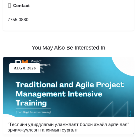
Contact
7755 0880
You May Also Be Interested In
AUG 8, 2026
"Төслийн удирдлагын уламжлалт болон ажайл аргачлал"
эрчимжүүлсэн танхимын сургалт