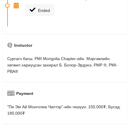
Ended
Instuctor
Сургагч багш, PMI Mongolia Chapter-ийн Мэргэжлийн
хөгжил хариуцсан захирал Б. Болор-Эрдэнэ, PMP ®, PMI-
PBA®
Payment
"Пи Эм Ай Монголиа Чаптэр"-ийн гишүүн: 150,000₮; Бусад:
180,000₮