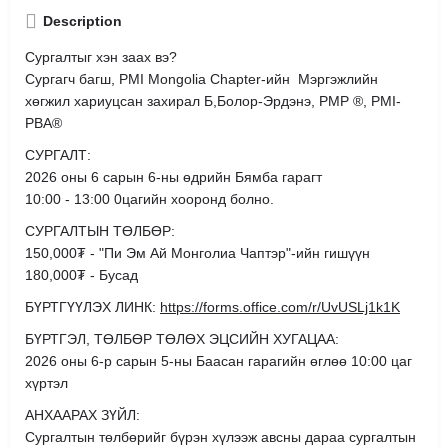
Description
Сургалтыг хэн заах вэ?
Сургагч багш, PMI Mongolia Chapter-ийн Мэргэжлийн
хөгжил хариуцсан захирал Б,Болор-Эрдэнэ, PMP ®, PMI-
PBA®
СУРГАЛТ:
2026 оны 6 сарын 6-ны өдрийн Бямба гарагт
10:00 - 13:00 0цагийн хооронд болно.
СУРГАЛТЫН ТӨЛБӨР:
150,000₮ - "Пи Эм Ай Монголиа Чаптэр"-ийн гишүүн
180,000₮ - Бусад
БҮРТГҮҮЛЭХ ЛИНК:
https://forms.office.com/r/UvUSLj1k1K
БҮРТГЭЛ, ТӨЛБӨР ТӨЛӨХ ЭЦСИЙН ХУГАЦАА:
2026 оны 6-р сарын 5-ны Баасан гарагийн өглөө 10:00 цаг
хүртэл
АНХААРАХ ЗҮЙЛ:
Сургалтын төлбөрийг бүрэн хүлээж авсны дараа сургалтын